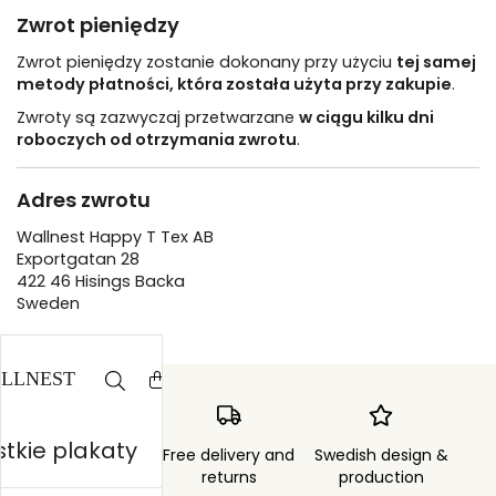
Zwrot pieniędzy
Zwrot pieniędzy zostanie dokonany przy użyciu
tej samej
metody płatności, która została użyta przy zakupie
.
Zwroty są zazwyczaj przetwarzane
w ciągu kilku dni
roboczych od otrzymania zwrotu
.
Adres zwrotu
Wallnest Happy T Tex AB
Exportgatan 28
422 46 Hisings Backa
Sweden
tkie plakaty
Order sent within
Free delivery and
Swedish design &
3 days
returns
production