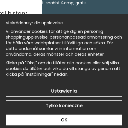
- Leverans - enkelt, snabbt &amp; gratis
Om cookies
al history
Mina favoriter
Vi skräddarsyr din upplevelse
Information
ycki
Vi använder cookies för att ge dig en personlig
Jesteśmy Wallnest
shoppingupplevelse, personanpassad annonsering och
FAQ
för hålla våra webbplatser tillförlitliga och säkra. För
detta ändamål samlar vi in information om
Masters
Newsletter
användarna, deras mönster och deras enheter.
Otrzymuj nasze najlepsze oferty i nowości!
Klicka på "Okej" om du tillåter alla cookies eller välj vilka
cookies du tillåter och vilka du vill stänga av genom att
Adres
klicka på "Inställningar" nedan.
my Wallnest
Wyślij
e-
mail
Ustawienia
Et harum quidem rerum facilis est et expedita
Tylko konieczne
distinctio
OK