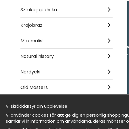
Sztuka japońska
Handla
Krajobraz
Kontakta oss
Maximalist
Villkor
- Returer och återb
- Leverans - enkelt
Natural history
Om cookies
Mina favoriter
Nordycki
Old Masters
Et harum quidem rerum facilis est et expedita
distinctio
Vi skräddarsyr din upplevelse
Jesteśmy Wallnest
Vi använder cookies för att ge dig en personlig shoppingu
FAQ
samlar vi in information om användarna, deras mönster o