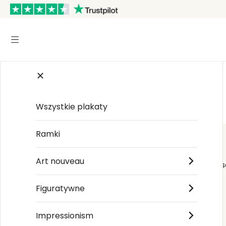
Start
/
Maximalist
/
Marianne von Werefkin
Wszystkie plakaty
Ramki
Art nouveau
Order s
Figuratywne
Impressionism