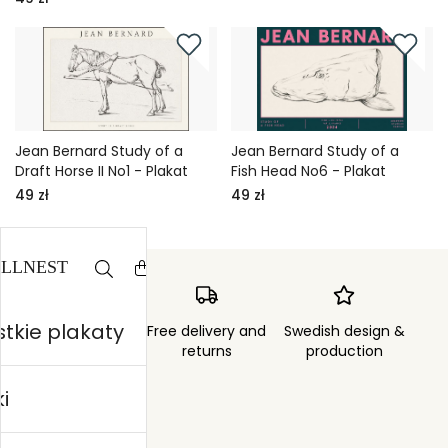
Jean Bernard Study of a
Jean Bernard Study of a
Draft Horse II No1 - Plakat
Fish Head No6 - Plakat
49 zł
49 zł
tkie plakaty
Order sent within
Free delivery and
Swedish design &
3 days
returns
production
i