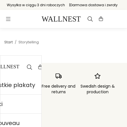
Wysyłka w ciągu 3 dni roboczych
Darmowa dostawa i zwroty
Start
/
Storytelling
tkie plakaty
Order sent within
Free delivery and
Swedish design &
3 days
returns
production
i
nouveau