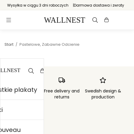
Wysyłka w ciągu 3 dni roboczych
Darmowa dostawa i zwroty
Start
/
Pastelowe, Zabawne Odcienie
tkie plakaty
Order sent within
Free delivery and
Swedish design &
3 days
returns
production
i
nouveau