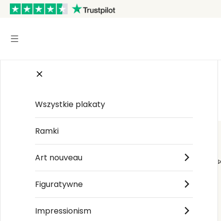
Start
/
Urban Abstraction
Wszystkie plakaty
Ramki
Art nouveau
Order s
Figuratywne
Impressionism