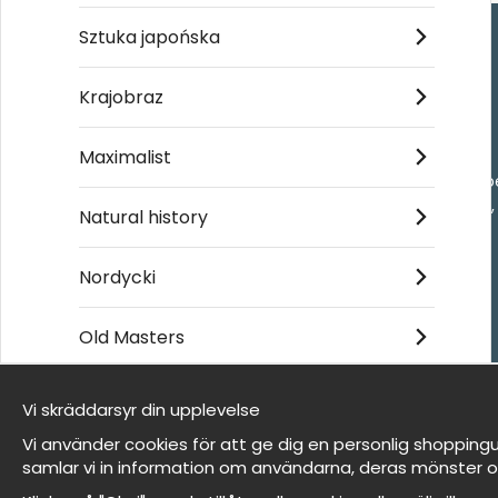
Sztuka japońska
Handla
Krajobraz
Kontakta oss
Maximalist
Villkor
- Returer och återb
- Leverans - enkelt
Natural history
Om cookies
Mina favoriter
Nordycki
Old Masters
Et harum quidem rerum facilis est et expedita
distinctio
Vi skräddarsyr din upplevelse
Jesteśmy Wallnest
Vi använder cookies för att ge dig en personlig shoppingu
FAQ
samlar vi in information om användarna, deras mönster o