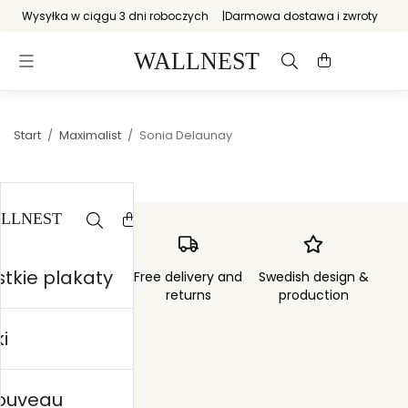
Wysyłka w ciągu 3 dni roboczych
Darmowa dostawa i zwroty
Start
/
Maximalist
/
Sonia Delaunay
tkie plakaty
Order sent within
Free delivery and
Swedish design &
3 days
returns
production
i
nouveau