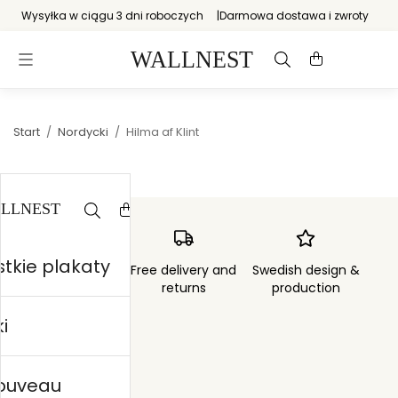
Wysyłka w ciągu 3 dni roboczych
Darmowa dostawa i zwroty
Start
/
Nordycki
/
Hilma af Klint
tkie plakaty
Order sent within
Free delivery and
Swedish design &
3 days
returns
production
i
nouveau