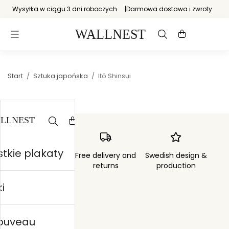
Wysyłka w ciągu 3 dni roboczych
Darmowa dostawa i zwroty
Start
/
Sztuka japońska
/
Itō Shinsui
tkie plakaty
Order sent within
Free delivery and
Swedish design &
3 days
returns
production
i
nouveau