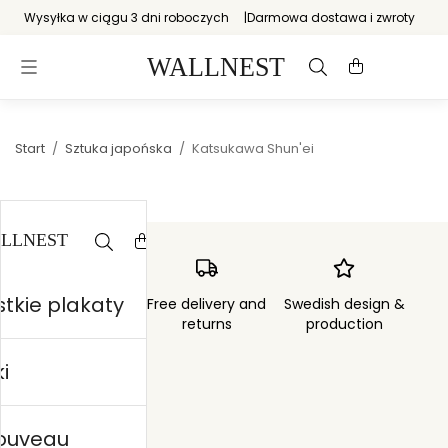
Wysyłka w ciągu 3 dni roboczych
Darmowa dostawa i zwroty
Start
/
Sztuka japońska
/
Katsukawa Shun'ei
tkie plakaty
Order sent within
Free delivery and
Swedish design &
3 days
returns
production
i
nouveau