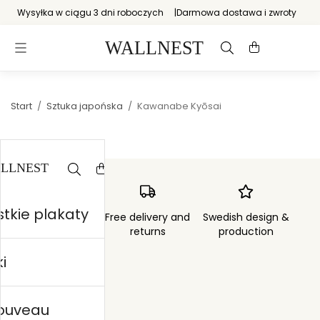
Wysyłka w ciągu 3 dni roboczych
Darmowa dostawa i zwroty
Start
/
Sztuka japońska
/
Kawanabe Kyōsai
tkie plakaty
Order sent within
Free delivery and
Swedish design &
3 days
returns
production
i
nouveau