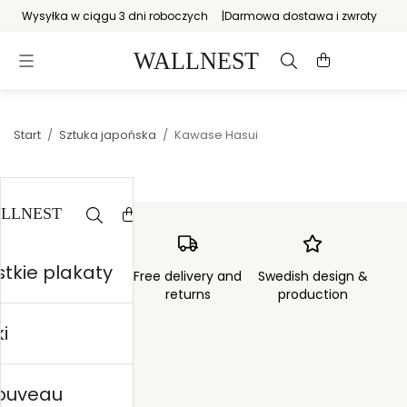
Wysyłka w ciągu 3 dni roboczych
Darmowa dostawa i zwroty
Start
/
Sztuka japońska
/
Kawase Hasui
tkie plakaty
Order sent within
Free delivery and
Swedish design &
3 days
returns
production
i
nouveau