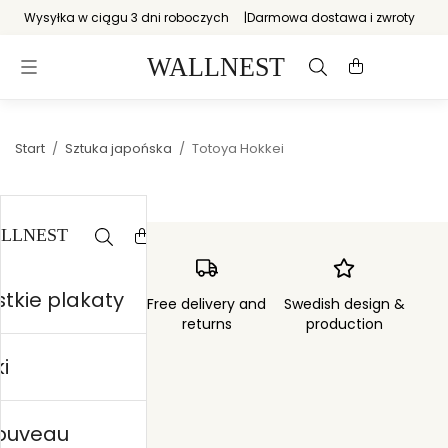
Wysyłka w ciągu 3 dni roboczych
Darmowa dostawa i zwroty
Start
/
Sztuka japońska
/
Totoya Hokkei
tkie plakaty
Order sent within
Free delivery and
Swedish design &
3 days
returns
production
i
nouveau