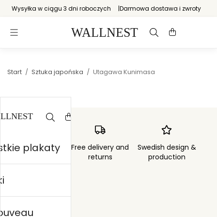
Wysyłka w ciągu 3 dni roboczych
Darmowa dostawa i zwroty
Start
/
Sztuka japońska
/
Utagawa Kunimasa
tkie plakaty
Order sent within
Free delivery and
Swedish design &
3 days
returns
production
i
nouveau