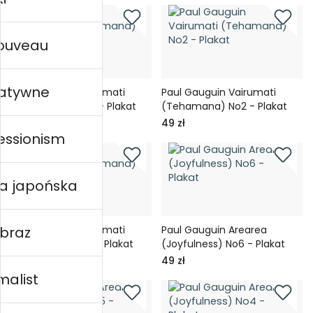
nouveau
ratywne
Paul Gauguin Vairumati
Paul Gauguin Vairumati
(Tehamana) No3 - Plakat
(Tehamana) No2 - Plakat
49 zł
49 zł
essionism
ka japońska
Paul Gauguin Vairumati
Paul Gauguin Arearea
obraz
(Tehamana) No1 - Plakat
(Joyfulness) No6 - Plakat
49 zł
49 zł
malist