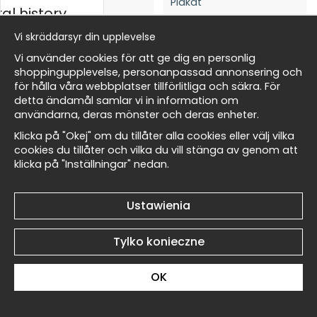
al history
Vi skräddarsyr din upplevelse
Paul Gauguin Arearea
Paul Gauguin Arearea
ycki
Vi använder cookies för att ge dig en personlig
(Joyfulness) No5 - Plakat
(Joyfulness) No4 - Plakat
shoppingupplevelse, personanpassad annonsering och
49 zł
49 zł
för hålla våra webbplatser tillförlitliga och säkra. För
detta ändamål samlar vi in information om
Masters
användarna, deras mönster och deras enheter.
Klicka på "Okej" om du tillåter alla cookies eller välj vilka
cookies du tillåter och vilka du vill stänga av genom att
klicka på "Inställningar" nedan.
my Wallnest
Paul Gauguin Arearea
Paul Gauguin Arearea
Ustawienia
(Joyfulness) No3 - Plakat
(Joyfulness) No2 - Plakat
49 zł
49 zł
Tylko konieczne
OK