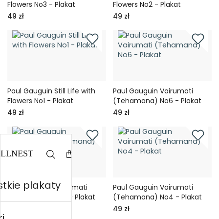
Flowers No3 - Plakat
Flowers No2 - Plakat
49 zł
49 zł
Paul Gauguin Still Life with
Paul Gauguin Vairumati
Flowers No1 - Plakat
(Tehamana) No6 - Plakat
49 zł
49 zł
tkie plakaty
Paul Gauguin Vairumati
Paul Gauguin Vairumati
(Tehamana) No5 - Plakat
(Tehamana) No4 - Plakat
49 zł
49 zł
i