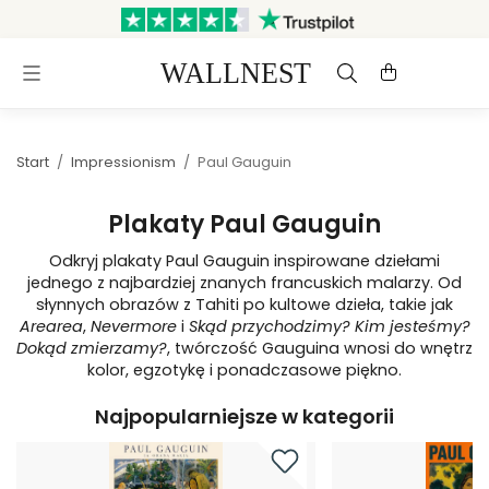
Wysyłka w ciągu 3 dni roboczych
Darmowa dostawa i zwroty
Start
/
Impressionism
/
Paul Gauguin
Plakaty Paul Gauguin
Odkryj plakaty Paul Gauguin inspirowane dziełami
jednego z najbardziej znanych francuskich malarzy. Od
słynnych obrazów z Tahiti po kultowe dzieła, takie jak
Arearea
,
Nevermore
i
Skąd przychodzimy? Kim jesteśmy?
Dokąd zmierzamy?
, twórczość Gauguina wnosi do wnętrz
kolor, egzotykę i ponadczasowe piękno.
Najpopularniejsze w kategorii