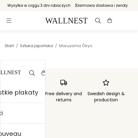
Wysyłka w ciągu 3 dni roboczych
Darmowa dostawa i zwroty
Start
/
Sztuka japońska
/
Maruyama Ōkyo
tkie plakaty
Order sent within
Free delivery and
Swedish design &
3 days
returns
production
i
nouveau